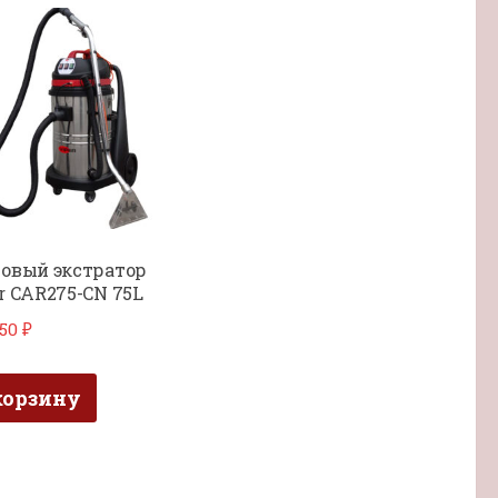
овый экстратор
r CAR275-CN 75L
950
₽
корзину