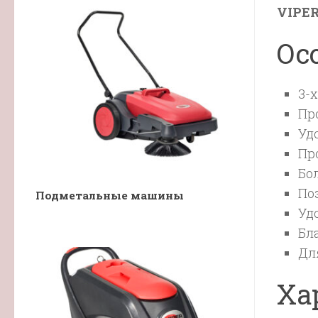
VIPE
Ос
3-
Пр
Уд
Пр
Бо
По
Подметальные машины
Уд
Бл
Дл
Ха