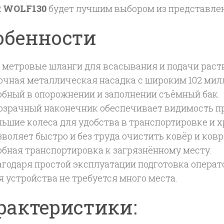
R WOLF130
будет лучшим выбором из представлен
обенности
х метровые шланги для всасывания и подачи раст
очная металлическая насадка с широким 102 ми
обный в опорожнении и заполнении съёмный бак.
озрачный наконечник обеспечивает видимость пр
льшие колеса для удобства в транспортировке и х
зволяет быстро и без труда очистить ковёр и ков
обная транспортировка к загрязнённому месту.
агодаря простой эксплуатации подготовка операт
я устройства не требуется много места.
рактеристики: