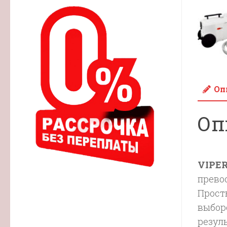
Оп
Оп
VIPE
прево
Прост
выбор
резул