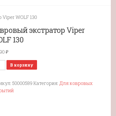
 Viper WOLF 130
вровый экстратор Viper
LF 130
890
₽
ичество
В корзину
ара
ровый
икул:
50000589
Категория:
Для ковровых
тратор
рытий
r
LF