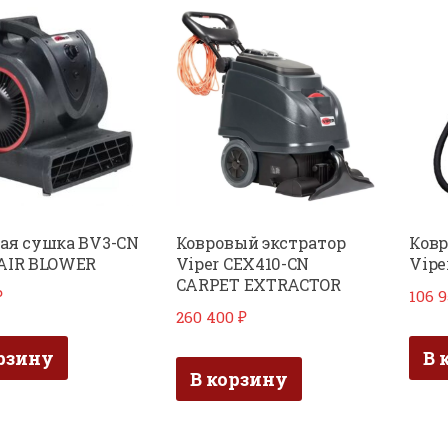
ая сушка BV3-CN
Ковровый экстратор
Ковр
AIR BLOWER
Viper CEX410-CN
Vipe
CARPET EXTRACTOR
₽
106 
260 400
₽
рзину
В 
В корзину