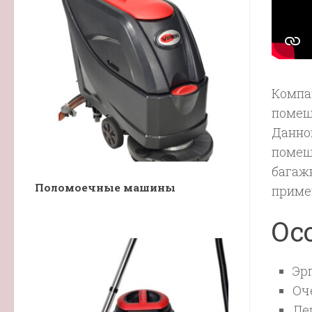
Компа
помещ
Данно
помещ
багаж
Поломоечные машины
приме
Ос
Эр
Оч
Ле