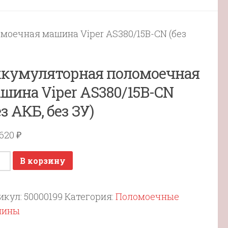
моечная машина Viper AS380/15B-CN (без
кумуляторная поломоечная
шина Viper AS380/15B-CN
ез АКБ, без ЗУ)
 620
₽
ичество
В корзину
ара
умуляторная
икул:
50000199
Категория:
Поломоечные
омоечная
шины
ина