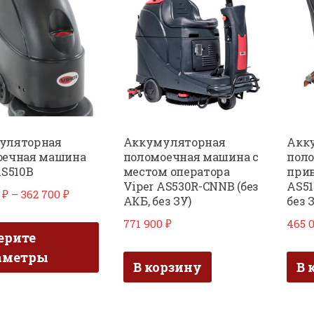
уляторная
Аккумуляторная
Акк
оечная машина
поломоечная машина с
поло
AS510B
местом оператора
прив
Viper AS530R-CNNB (без
AS51
Диапазон
0
₽
–
362 700
₽
АКБ, без ЗУ)
без 
цен:
Этот
771 900
₽
465 
269
ерите
товар
700 ₽
аметры
имеет
В корзину
В 
–
несколько
362
вариаций.
700 ₽