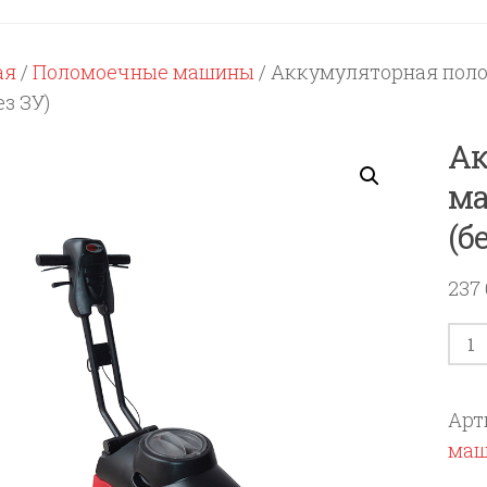
ая
/
Поломоечные машины
/ Аккумуляторная поло
ез ЗУ)
Ак
ма
(б
237
Кол
тов
Акк
Арт
пол
ма
маш