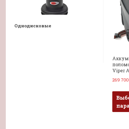
Однодисковые
Аккум
полом
Viper 
269 70
Выб
пар