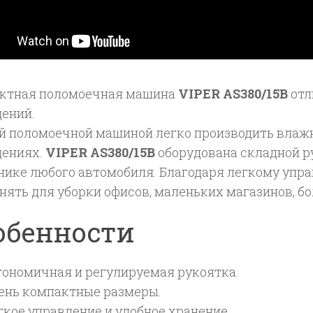
ктная поломоечная машина
VIPER AS380/15B
отл
ений.
й поломоечной машиной легко производить влажн
ениях.
VIPER AS380/15B
оборудована складной ру
нике любого автомобиля. Благодаря легкому уп
нять для уборки офисов, маленьких магазинов, бо
обенности
гономичная и регулируемая рукоятка.
ень компактные размеры.
гкое управление и удобное хранение.