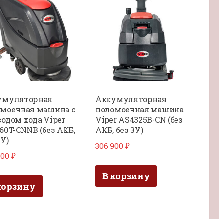
умуляторная
Аккумуляторная
моечная машина с
поломоечная машина
одом хода Viper
Viper AS4325B-CN (без
60T-CNNB (без АКБ,
АКБ, без ЗУ)
ЗУ)
306 900
₽
000
₽
В корзину
корзину